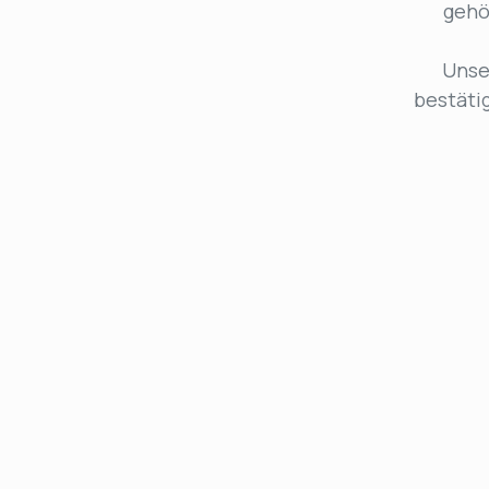
geh
Unse
bestätig
Hardware Testing &
Validierung
Stellen Sie sicher, dass Ihre