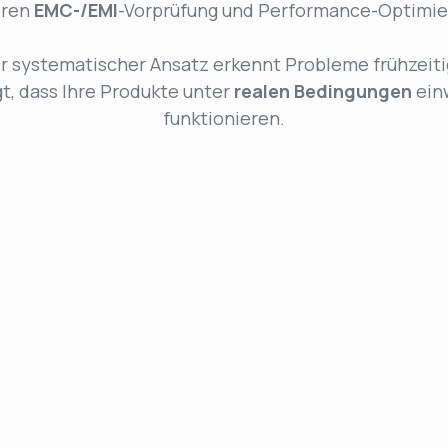
ören
EMC-/EMI
-Vorprüfung und Performance-Optimie
r systematischer Ansatz erkennt Probleme frühzeiti
t, dass Ihre Produkte unter
realen
Bedingungen
ein
funktionieren.
Software Verifikation &
Validierung
Bestätigen Sie, dass Ihre