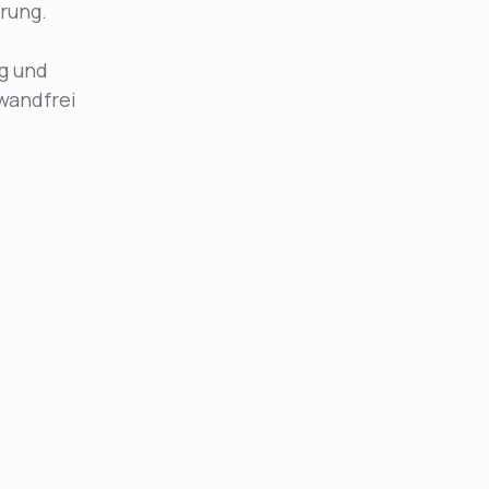
rung.
g und
wandfrei
Automated Testing für
CI/CD
Beschleunigen Sie die