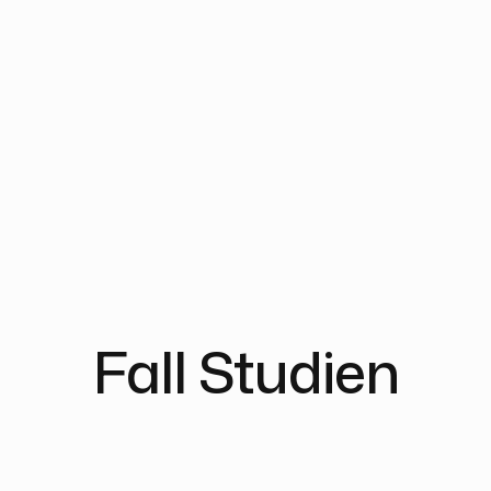
Software wie vorgesehen
funktioniert und die
Anforderungen erfüllt – durch
umfassende Verifikations- und
Validierungsprozesse.
Fall Studien