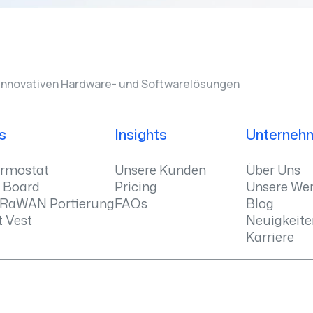
nnovativen Hardware- und Softwarelösungen
s
Insights
Unterneh
ermostat
Unsere Kunden
Über Uns
t Board
Pricing
Unsere Wer
oRaWAN Portierung
FAQs
Blog
 Vest
Neuigkeite
Karriere