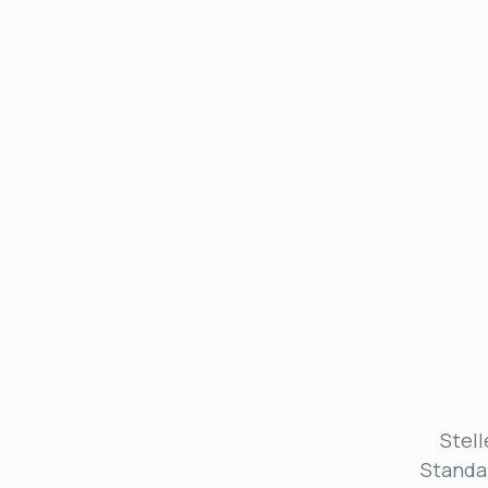
Projekt besprechen
Projekt besprechen
Stel
Standa